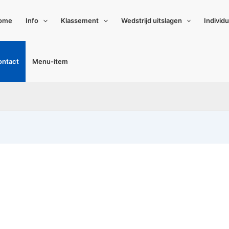
ome
Info
Klassement
Wedstrijd uitslagen
Individ
ontact
Menu-item