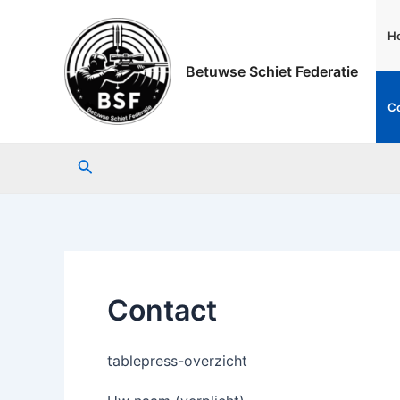
Ga
naar
H
de
Betuwse Schiet Federatie
inhoud
C
Zoeken
Contact
tablepress-overzicht